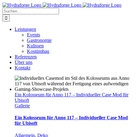
Zum
Inhalt
Suche
springen
nach:
Leistungen
Events
Gastronomie
Kulissen
Kostümbau
Referenzen
Über uns
Kontakt
Ein Kolosseum für Anno 117 – Individueller Case Mod für
Ubisoft
Gallerie
Ein Kolosseum für Anno 117 – Individueller Case Mod
für Ubisoft
Allgemein
,
Deko