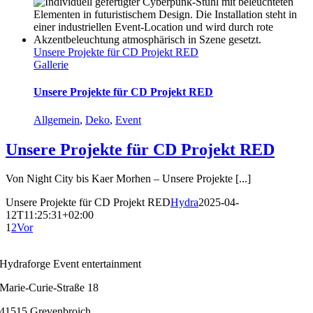
Unsere Projekte für CD Projekt RED
Gallerie
Unsere Projekte für CD Projekt RED
Allgemein
,
Deko
,
Event
Unsere Projekte für CD Projekt RED
Von Night City bis Kaer Morhen – Unsere Projekte [...]
Unsere Projekte für CD Projekt RED
Hydra
2025-04-
12T11:25:31+02:00
1
2
Vor
Hydraforge Event entertainment
Marie-Curie-Straße 18
41515 Grevenbroich